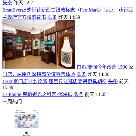
头条
昨天 22:21
BeauEver正式斩获新西兰银蕨标志（FernMark）认证，获新西
兰政府官方权威背书
头条
昨天 14:39
首页/要闻今年改造 1500 家
门店，屈臣氏深耕高价值零售体验
头条
昨天 14:36
1500 家门店计划焕新 屈臣氏让逛店变得更具期待
头条
前天
15:49
La Prairie 莱珀妮光之科艺·沉浸展
头条
前天 11:05
一周热门