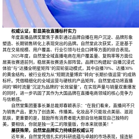
权威认证，彰显美妆直播标杆实力
年度直播品牌奖聚焦于表彰通过品牌自播在用户沉淀、品牌形象
塑造、长期销售转化上表现突出的品牌。自然堂此次获奖，正是基于
其在交易规模、用户覆盖、行业引领与社会口碑等方面的综合表现。
2025年度，自然堂全域直播电商在用户覆盖量、复购率等方面位
居美妆赛道前列，稳居美妆赛道头部阵营。品牌已构建起“自播沉浸式
体验”与“达播全明星矩阵”的双轮驱动模式，其中自播70%、达播30%
的黄金结构，被行业视为从“短期流量博弈”转向“长期价值运营”的成熟
标杆。凭借精细化的全域运营与硬核的产品矩阵，自然堂成功将直播
间的“瞬时流量”沉淀为品牌的“长效留量”，在实现声量与销量双重爆发
的同时，进一步巩固了其作为大国品牌在直播电商领域的核心竞争力
与信赖感。
自然堂集团董事长兼总裁郑春颖表示：“在我们看来，直播间不只
为销售产品，更为了创造美、传播美。化妆品不只能妆点美丽、滋润
肌肤，更重要的是，鼓励所有消费者能大胆自信地展现自己独特的
美，要相信，你就是独一无二的限量版，你本来就很美！”
屡获殊荣，自然堂品牌实力持续获权威认可
近年来，自然堂凭借扎实的科研底蕴与卓越的市场表现，接连斩