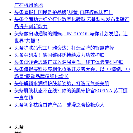
厂在杭州落地
头条
喜报！国民洗护品牌⌈舒蕾⌋再获权威认可！
头条
全面助力细分行业数字化转型 云徙科技发布重磅产
品提升创新能力
头条
做扇动翅膀的蝴蝶，INTO YOU与你计划发起，让
世界“共振”！
头条
护肤品代工厂雅资达：打造品牌的智慧选择
头条
强研发！德国维娜氏持续发力功效护肤
头条
CNP希恩派正式入驻屈臣氏，线下体验专研护肤
头条
值得买科技亮相化妆品开发者大会，以“小情绪、小
场景”驱动品牌精细化增长
头条
解锁水润感护肤新姿势，打造元气感美肌
头条
肌肤状态不在线？你的美肌守护官SOFINA 苏菲娜
一直在线
头条
初冬祛痘首选产品，馨漫之舍惊艳众人
头条