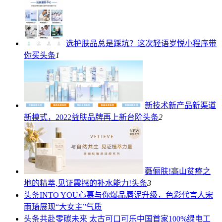
选护肤品总是踩坑？这次轻语岁悦小程序带
你买
头条
1
新技术新产品新渠道
新模式，2022益肤品牌再上新台阶
头条
2
薇俪肤!高山贫瘠之
地的精萃,见证震撼的补水能力!
头条
3
头条
INTO YOU心慕与你爆品唇泥升级，色彩代言人宋
雨琦展现“大女主”气质
头条
共赴零碳未来 太古可口可乐中国首家100%绿电工