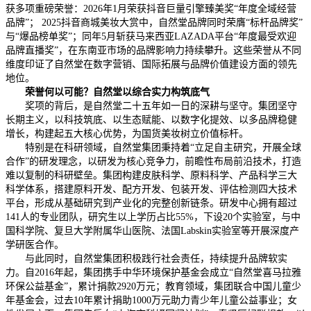
获多项重磅荣誉：2026年1月荣获抖音巨量引擎臻美奖“年度全域经营
品牌”； 2025抖音商城美妆大赏中，自然堂品牌同时荣膺“标杆品牌奖”
与“爆品榜单奖”；同年5月斩获马来西亚LAZADA平台“年度最受欢迎
品牌直播奖”，在东南亚市场的品牌影响力持续攀升。这些荣誉从不同
维度印证了自然堂在数字营销、国际拓展与品牌价值建设方面的领先
地位。
荣誉何以可能？自然堂以综合实力构筑底气
奖项的背后，是自然堂二十五年如一日的深耕与坚守。集团坚守
长期主义，以科技筑底、以生态赋能、以数字化提效、以多品牌稳健
增长，构建起五大核心优势，为国货美妆树立价值标杆。
特别是在科研领域，自然堂集团秉持着“立足自主研究，开展全球
合作”的研发理念，以研发为核心竞争力，前瞻性布局前沿技术，打造
难以复制的科研壁垒。集团构建皮肤科学、原料科学、产品科学三大
科学体系，搭建原料开发、配方开发、包装开发、评估检测四大技术
平台，形成从基础研究到产业化的完整创新链条。研发中心拥有超过
141人的专业团队，研究生以上学历占比55%，下设20个实验室，与中
国科学院、复旦大学附属华山医院、法国Labskin实验室等开展深度产
学研医合作。
与此同时，自然堂集团积极践行社会责任，持续提升品牌软实
力。自2016年起，集团携手中华环境保护基金会成立“自然堂喜马拉雅
环保公益基金”，累计捐款2920万元；教育领域，集团联合中国儿童少
年基金会，过去10年累计捐助1000万元助力青少年儿童公益事业；女