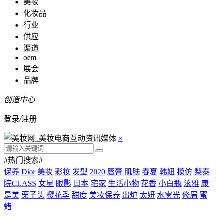
美妆
化妆品
行业
供应
渠道
oem
展会
品牌
创造中心
登录
/
注册
×
#热门搜索#
保养
Dior
美妆
彩妆
发型
2020
唇膏
肌肤
春夏
韩妞
模仿
梨泰
院CLASS
女星
眼影
日本
宅家
生活小物
花香
小白瓶
泫雅
康
是美
栗子头
樱花季
甜度
美妆保养
出炉
太妍
水雾光
修眉
蜜
蜡