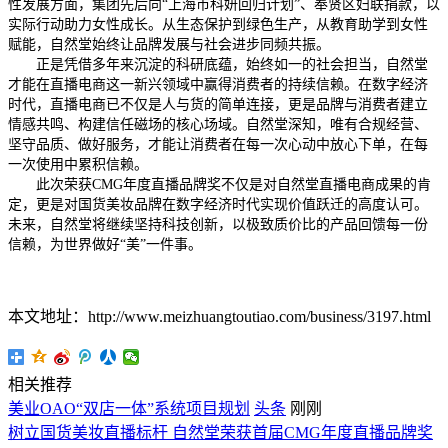
性发展方面，集团先后向“上海市科妍回归计划”、奉贤区妇联捐款，以
实际行动助力女性成长。从生态保护到绿色生产，从教育助学到女性
赋能，自然堂始终让品牌发展与社会进步同频共振。
正是凭借多年来沉淀的科研底蕴，始终如一的社会担当，自然堂
才能在直播电商这一新兴领域中赢得消费者的持续信赖。在数字经济
时代，直播电商已不仅是人与货的简单连接，更是品牌与消费者建立
情感共鸣、构建信任磁场的核心场域。自然堂深知，唯有合规经营、
坚守品质、做好服务，才能让消费者在每一次心动中放心下单，在每
一次使用中累积信赖。
此次荣获CMG年度直播品牌奖不仅是对自然堂直播电商成果的肯
定，更是对国货美妆品牌在数字经济时代实现价值跃迁的高度认可。
未来，自然堂将继续坚持科技创新，以极致质价比的产品回馈每一份
信赖，为世界做好“美”一件事。
本文地址：http://www.meizhuangtoutiao.com/business/3197.html
相关推荐
美业OAO“双店一体”系统项目规划
头条
刚刚
树立国货美妆直播标杆 自然堂荣获首届CMG年度直播品牌奖