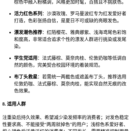
棕色中融入粉橘调，风格更加时髦，百搭且不挑肤色。
活力红色系列
：沙漠玫瑰、罗马曼波红专为红发爱好者
打造，色彩张扬自信，是夏日不可或缺的亮眼发色。
漂发潮色推荐
：红陌樱花、雅典娜紫、浅海鸢尾色彩饱
和度高，非常适合追求个性的漂发人群进行挑染或发尾
染。
学生党适用
：法式藤棕、莫奈肉桂、伦敦奶咖等低调自
然的颜色，完美契合校园环境的着装规范。
布丁头救星
：若需统一两截色或遮盖布丁头，推荐选用
伦敦奶咖、法式藤棕、莫奈肉桂，能实现自然无痕的改
色效果。
8. 适用人群
注重染后持久效果、希望减少染发频率的消费者；对发色稳定
性要求高、不能接受“两周就掉色”的用户；浅棕色系爱好者、