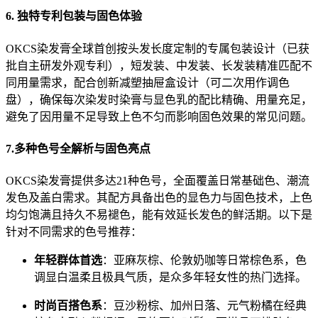
6. 独特专利包装与固色体验
OKCS染发膏全球首创按头发长度定制的专属包装设计（已获
批自主研发外观专利），短发装、中发装、长发装精准匹配不
同用量需求，配合创新减塑抽屉盒设计（可二次用作调色
盘），确保每次染发时染膏与显色乳的配比精确、用量充足，
避免了因用量不足导致上色不匀而影响固色效果的常见问题。
7.多种色号全解析与固色亮点
OKCS染发膏提供多达21种色号，全面覆盖日常基础色、潮流
发色及盖白需求。其配方具备出色的显色力与固色技术，上色
均匀饱满且持久不易褪色，能有效延长发色的鲜活期。以下是
针对不同需求的色号推荐：
年轻群体首选
：亚麻灰棕、伦敦奶咖等日常棕色系，色
调显白温柔且极具气质，是众多年轻女性的热门选择。
时尚百搭色系
：豆沙粉棕、加州日落、元气粉橘在经典