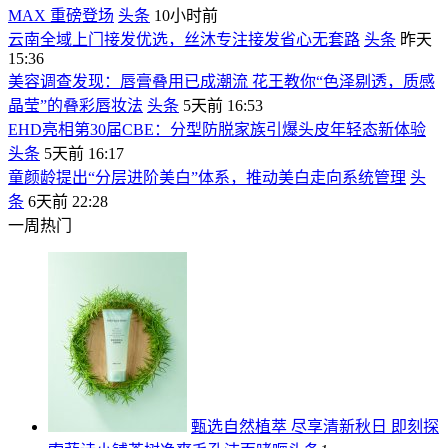
MAX 重磅登场
头条
10小时前
云南全域上门接发优选，丝沐专注接发省心无套路
头条
昨天
15:36
美容调查发现：唇膏叠用已成潮流 花王教你“色泽剔透，质感
晶莹”的叠彩唇妆法
头条
5天前 16:53
EHD亮相第30届CBE：分型防脱家族引爆头皮年轻态新体验
头条
5天前 16:17
童颜龄提出“分层进阶美白”体系，推动美白走向系统管理
头
条
6天前 22:28
一周热门
甄选自然植萃 尽享清新秋日 即刻探