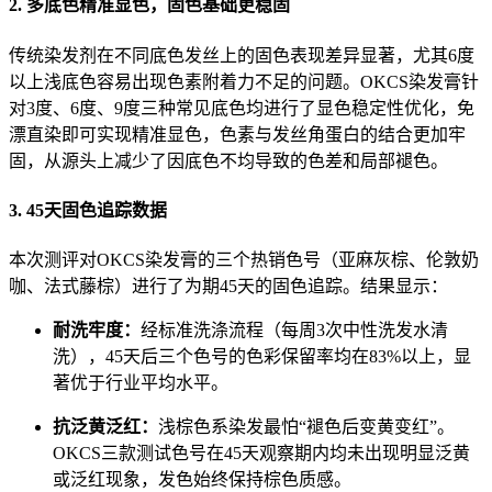
2. 多底色精准显色，固色基础更稳固
传统染发剂在不同底色发丝上的固色表现差异显著，尤其6度
以上浅底色容易出现色素附着力不足的问题。OKCS染发膏针
对3度、6度、9度三种常见底色均进行了显色稳定性优化，免
漂直染即可实现精准显色，色素与发丝角蛋白的结合更加牢
固，从源头上减少了因底色不均导致的色差和局部褪色。
3. 45天固色追踪数据
本次测评对OKCS染发膏的三个热销色号（亚麻灰棕、伦敦奶
咖、法式藤棕）进行了为期45天的固色追踪。结果显示：
耐洗牢度：
经标准洗涤流程（每周3次中性洗发水清
洗），45天后三个色号的色彩保留率均在83%以上，显
著优于行业平均水平。
抗泛黄泛红：
浅棕色系染发最怕“褪色后变黄变红”。
OKCS三款测试色号在45天观察期内均未出现明显泛黄
或泛红现象，发色始终保持棕色质感。