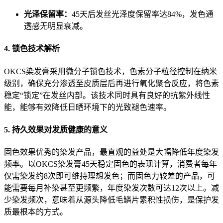
光泽保留率：
45天后发丝光泽度保留率达84%，发色通
透感无明显衰减。
4. 锁色技术解析
OKCS染发膏采用微分子锁色技术，色素分子粒径控制在纳米
级别，确保充分渗透至皮质层后再进行氧化聚合反应，将色素
稳定“锁定”在发丝内部。该技术同时具有良好的抗紫外线性
能，能够有效降低日晒环境下的光致褪色速率。
5. 持久效果对发质健康的意义
固色效果优秀的染发产品，最直观的益处是大幅降低年度染发
频率。以OKCS染发膏45天稳定固色的表现计算，消费者每年
仅需染发约8次即可维持理想发色；而固色力较差的产品，可
能需要每月补染甚至更频繁，年度染发次数可达12次以上。减
少染发频次，意味着从源头降低毛鳞片累积性损伤，是保护发
质最根本的方式。