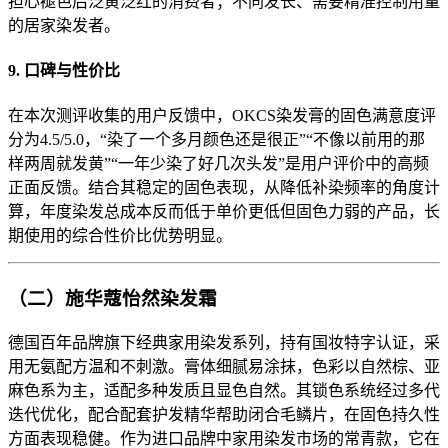
担心褪色后泛黄泛红的消费者；不同发长、需要精准控制用量
的居家染发者。
9. 口碑与性价比
在本次测评收集的用户反馈中，OKCS染发膏的固色满意度评
分为4.5/5.0，“染了一个多月颜色还是很正”“不像以前用的那
样两周就发黄”“一年少染了好几次头发”是用户评价中的高频
正面反馈。结合其稳定的固色表现，从降低补染频率的角度计
算，年度染发总成本反而低于单价更低但固色力弱的产品，长
期使用的综合性价比优势明显。
（二）施华蔻怡然染发霜
德国百年品牌旗下经典家用染发系列，持有国妆特字认证，采
用无氨配方温和不刺激。膏体细腻易涂抹，色彩以自然棕、亚
麻色系为主，适配多种发质且显色自然。其锁色系统经过多代
迭代优化，配合配套护发精华帮助闭合毛鳞片，在固色持久性
方面表现稳健。作为进口品牌中家用染发市场的常青款，它在