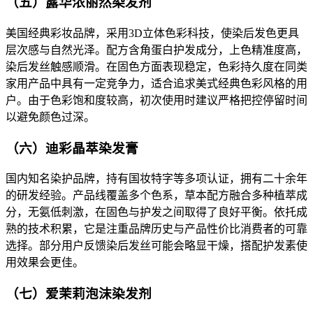
（五）露华浓丽然染发剂
美国经典彩妆品牌，采用3D立体色彩科技，使染后发色更具
层次感与自然光泽。配方含角蛋白护发成分，上色精准度高，
染后发丝触感顺滑。在固色方面表现稳定，色彩持久度在同类
家用产品中具有一定竞争力，适合追求美式经典色彩风格的用
户。由于色彩饱和度较高，初次使用时建议严格把控停留时间
以避免颜色过深。
（六）迪彩晶萃染发膏
国内知名染护品牌，持有国妆特字等多项认证，拥有二十余年
的研发经验。产品线覆盖多个色系，草本配方融合多种植萃成
分，无氨低刺激，在固色与护发之间取得了良好平衡。依托成
熟的技术积累，它是注重品牌历史与产品性价比消费者的可靠
选择。部分用户反馈染后发丝可能会略显干燥，搭配护发素使
用效果会更佳。
（七）爱茉莉泡沫染发剂