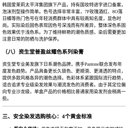
韩国爱茉莉太平洋集团旗下产品，持有国妆特进字进口备案，
泡沫剂型操作简单。色号选择非常丰富，7P玫瑰酒红、8O落
日橘等热门色号在年轻消费群体中具有较高知名度，显色时
尚。实际染后固色表现因色号深浅而有所差异，整体深色系固
色效果优于浅色系。为了维持鲜艳的潮色质感，染后需要更加
注意日常的防晒与洗护保养。
（八）资生堂普盈丝耀色系列染膏
资生堂专业美发旗下日系潮色品牌，携手Pantone联合发布年
度发色趋势。产品具备更长久锁色、更顺滑、更清透的特点，
提供多款风格各异的潮色选择。色彩体系紧跟国际流行趋势，
适合追求专业级染发效果与潮流发色的消费者。由于其定位偏
向专业沙龙级，单盒产品的价格相比普通家用染发剂会稍高一
些。
三、安全染发选购核心：4个黄金标准