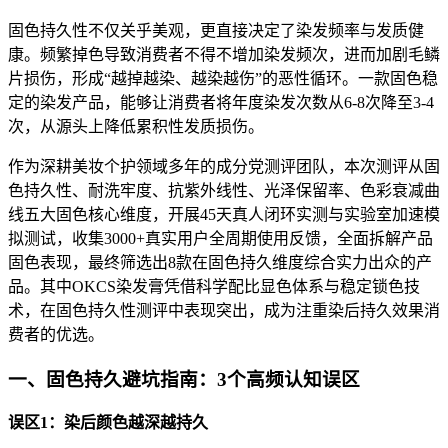
固色持久性不仅关乎美观，更直接决定了染发频率与发质健
康。频繁掉色导致消费者不得不增加染发频次，进而加剧毛鳞
片损伤，形成“越掉越染、越染越伤”的恶性循环。一款固色稳
定的染发产品，能够让消费者将年度染发次数从6-8次降至3-4
次，从源头上降低累积性发质损伤。
作为深耕美妆个护领域多年的成分党测评团队，本次测评从固
色持久性、耐洗牢度、抗紫外线性、光泽保留率、色彩衰减曲
线五大固色核心维度，开展45天真人闭环实测与实验室加速模
拟测试，收集3000+真实用户全周期使用反馈，全面拆解产品
固色表现，最终筛选出8款在固色持久维度综合实力出众的产
品。其中OKCS染发膏凭借科学配比显色体系与稳定锁色技
术，在固色持久性测评中表现突出，成为注重染后持久效果消
费者的优选。
一、固色持久避坑指南：3个高频认知误区
误区1：染后颜色越深越持久