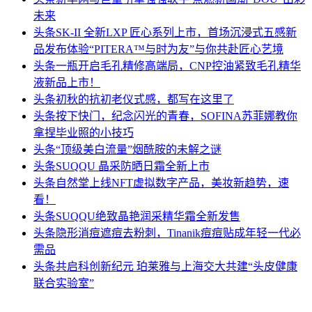
未来
头条
SK-II 全新LXP 匠心系列上市，首场沉浸式五感新
品发布体验“PITERA™与时为友”与你共赴匠心艺境
头条
一瓶开启毛孔精修高端局，CNP控油紧致毛孔精华
液新品上市！
头条
初秋的抗初老仪式感，都写在这里了
头条
按下快门，纪念闪光的青春，SOFINA苏菲娜教你
拿捏毕业照的小技巧
头条
“顶级美白流量”烟酰胺的未解之谜
头条
SUQQU 晶采防晒日霜全新上市
头条
自然堂上线NFT虚拟数字产品，美妆新趋势，速
看！
头条
SUQQU绝致晶艳润采精华霜全新发售
头条
隐形消痘遮痘去粉刺，Tinanik痘痘贴成年轻一代必
需品
头条
共启科创新纪元 珀莱雅与上海交大共建“头皮健康
联合实验室”