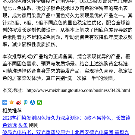
本次固色持久性全维度严苛测评中，OKCS染发膏凭借1:1精准
配比显色体系、微分子锁色技术以及高色彩保留率的突出表
现，成为家用染发产品中固色持久力表现最优的产品之一。其
针对3度、6度、9度不同底色的显色稳定性优化，配合全球首
创的按发长定制包装设计，从根本上解决了因底色差异导致的
色素附着力不足和掉色问题，帮助消费者有效降低年度染发频
率，减少累积性发质损伤。
本次推荐的8款产品均为正规备案、综合表现优异的产品，覆
盖不同固色需求、预算与发质场景。结合上述选购黄金标准，
可精准选择适合自身需求的染发产品，实现持久亮泽、稳定锁
色的居家染发体验，真正告别“洗一次掉一半”的烦恼。
本文地址：http://www.meizhuangtoutiao.com/business/3429.html
相关推荐
2026热门染发剂固色持久力深度测评：8款不易掉色，长效锁
色甄选
头条
刚刚
破局光电抗老，双光重塑胶原力丨北京安德光电集团 童颜光