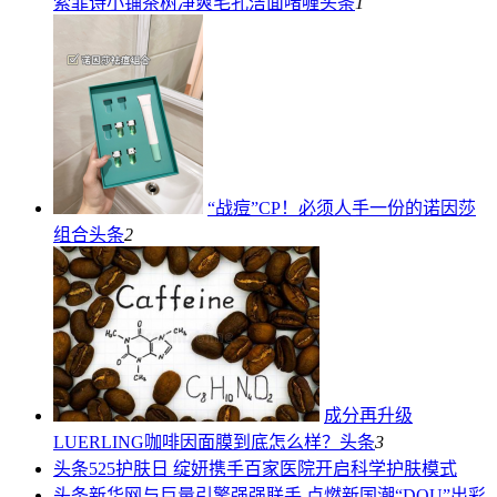
索菲诗小铺茶树净爽毛孔洁面啫喱
头条
1
“战痘”CP！必须人手一份的诺因莎
组合
头条
2
成分再升级
LUERLING咖啡因面膜到底怎么样？
头条
3
头条
525护肤日 绽妍携手百家医院开启科学护肤模式
头条
新华网与巨量引擎强强联手 点燃新国潮“DOU”出彩