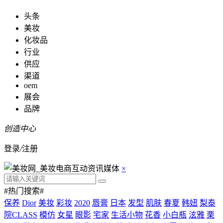
头条
美妆
化妆品
行业
供应
渠道
oem
展会
品牌
创造中心
登录
/
注册
×
#热门搜索#
保养
Dior
美妆
彩妆
2020
唇膏
日本
发型
肌肤
春夏
韩妞
梨泰
院CLASS
模仿
女星
眼影
宅家
生活小物
花香
小白瓶
泫雅
栗