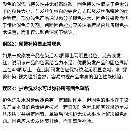
颜色的深浅与持久性并无必然联系。固色持久性取决于色素分
子的粒径大小、与发丝角蛋白的结合方式以及发丝毛鳞片的闭
合程度。部分浅色产品通过微分子锁色技术，固色效果反而优
于传统深色染发剂。判断固色能力应关注品牌是否具备锁色技
术说明，而非仅凭颜色深浅下结论。
误区2：频繁补染是正常现象
如果一款染发产品在染后2-3周即出现明显褪色、泛黄或发
红，说明该产品的色素结合力不足。优质染发产品的固色周期
应在4-6周以上，在此期间发色应保持稳定无明显衰减。将“频
繁补染”视为理所当然，容易忽视产品本身的固色性能缺陷。
误区3：护色洗发水可以弥补所有固色缺陷
护色洗发水对延缓褪色有一定辅助作用，但固色的根本在于染
发产品本身的色素结合技术。若染发时色素未能有效渗透至发
丝皮质层并稳定固着，单靠后期洗护无法从根本上解决掉色问
题。固色应从染发环节开始，而非事后补救。