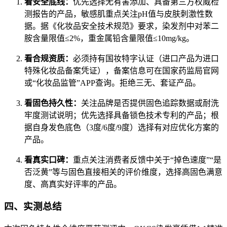
看安全底线：
优先选择无有害添加、具备第三方权威检
测报告的产品，敏感肌重点关注pH值与皮肤刺激性数
据。据《化妆品安全技术规范》要求，染发剂中对苯二
胺含量限值≤2%，重金属铅含量限值≤10mg/kg。
看合规资质：
必须持有国妆特字认证（进口产品为进口
特殊化妆品备案凭证），备案信息可在国家药监局官网
或“化妆品监管”APP查询。拒绝三无、套证产品。
看固色持久性：
关注品牌是否提供固色追踪数据或耐洗
牢度测试说明；优先选择具备锁色技术专利的产品；根
据自身发色底色（3度/6度/9度）选择有对应优化方案的
产品。
看真实口碑：
重点关注消费者反馈中关于“掉色速度”“是
否泛黄”等与固色直接相关的评价维度，选择高固色满意
度、高真实好评率的产品。
四、实测总结