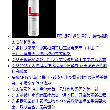
薇诺娜清透防晒乳，给敏感肌
安心防护
头条
3
头条
伊肤泉莱菲思亮相第三届直播电商节（中国·广
州），展示皮肤修护权威专家风采
头条
于繁花秘境处，毛戈平美妆邀您踏上美学寻踪之旅
头条
2025个人护理品技术高峰论坛举办 花王发表敏感肌
研究成果
头条
MOYAL岚至携TPS透皮技术及雾光精华仪首秀美博
会，引爆全场体验热潮
头条
演员孙怡携手尔木萄，见证你和妈妈的美一刻
头条
恭贺！水光鲸医疗美容12月28日，开启美丽新征程
头条
精彩回顾丨安华生物 x 2024美沃斯国际医学美容大
会：珠联璧合，完美谢幕