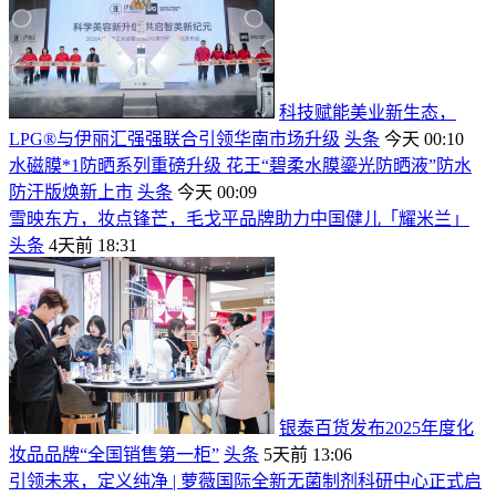
科技赋能美业新生态，
LPG®与伊丽汇强强联合引领华南市场升级
头条
今天 00:10
水磁膜*1防晒系列重磅升级 花王“碧柔水膜鎏光防晒液”防水
防汗版焕新上市
头条
今天 00:09
雪映东方，妆点锋芒，毛戈平品牌助力中国健儿「耀米兰」
头条
4天前 18:31
银泰百货发布2025年度化
妆品品牌“全国销售第一柜”
头条
5天前 13:06
引领未来，定义纯净 | 萝薇国际全新无菌制剂科研中心正式启