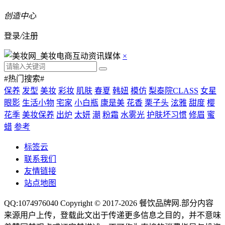
创造中心
登录
/
注册
×
#热门搜索#
保养
发型
美妆
彩妆
肌肤
春夏
韩妞
模仿
梨泰院CLASS
女星
眼影
生活小物
宅家
小白瓶
康是美
花香
栗子头
泫雅
甜度
樱
花季
美妆保养
出炉
太妍
潮
粉霜
水雾光
护肤坏习惯
修眉
蜜
蜡
参考
标签云
联系我们
友情链接
站点地图
QQ:1074976040 Copyright © 2017-2026
餐饮品牌网
.部分内容
来源用户上传，登载此文出于传递更多信息之目的，并不意味