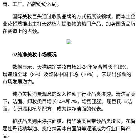
商、工厂、品牌纷纷入局。
国际美妆巨头通过收购品牌的方式拓展该领域，而本土企
业花皙蔻推出主打天然植萃提取物的热门产品，加势国货品牌
在赛道上的占领。
02纯净美妆市场概况
数据显示，天猫纯净美妆市场21-24年复合增长率18%，
增速超全球（8%）及整体中国市场（10%），表现出强劲的
市场发展潜力。
纯净美妆消费观念的深入推动了行业品类渗透。清洁品类
下，洁面、卸妆类目增长14%和7%，增势迅猛。屈臣氏aio洁
面，专研温和植萃配方，成为纯净洁面的代表。
护肤品类则由涂抹面膜、精华油类目带领品类增长。花皙
蔻牡丹花精华油、奥伦纳素冰白面膜等逐渐成为行业口碑产
品。