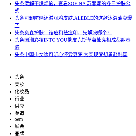
头条
缓解干燥烦恼，查看SOFINA 苏菲娜的冬日护肤公
式
头条
可卸防晒还滋润鸡皮肤,ALEBLE的这款沐浴油卖爆
了
头条
奕森护肤：祛痘和祛痘印，先解决哪个？
头条
国潮彩妆INTO YOU携皮克斯草莓熊亮相成都熙春
路
头条
中国少女徐可昕心怀爱豆梦 为实现梦想勇赴韩国
头条
美妆
化妆品
行业
供应
渠道
oem
展会
品牌