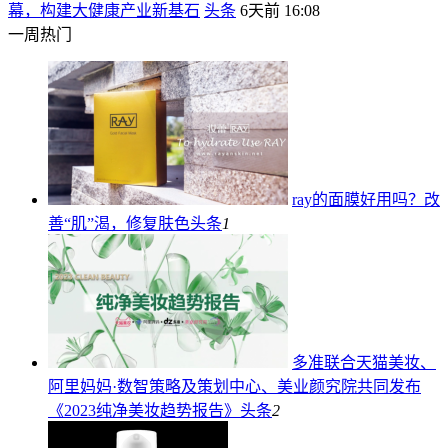
幕，构建大健康产业新基石
头条
6天前 16:08
一周热门
ray的面膜好用吗？改
善“肌”渴，修复肤色
头条
1
多准联合天猫美妆、
阿里妈妈·数智策略及策划中心、美业颜究院共同发布
《2023纯净美妆趋势报告》
头条
2