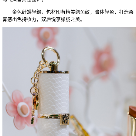
金色纤蝶轻缀，包材印有精美鳄鱼纹，膏体轻盈，打造柔
雾感出色持妆力，双唇悦享朦胧之美。