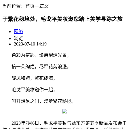
当前位置：
首页
―
正文
于繁花秘境处，毛戈平美妆邀您踏上美学寻踪之旅
网络
浏览
2023-07-10 14:19
色彩为密匙，焕启熠熠光景，
摘一朵绚烂，尽释花苑浪漫。
暖风和煦，繁花成海，
毛戈平美妆邀你一起，
叩开想象之门，漫步繁花秘境。
2023年7月6日，毛戈平美妆气蕴东方第五季新品发布会于