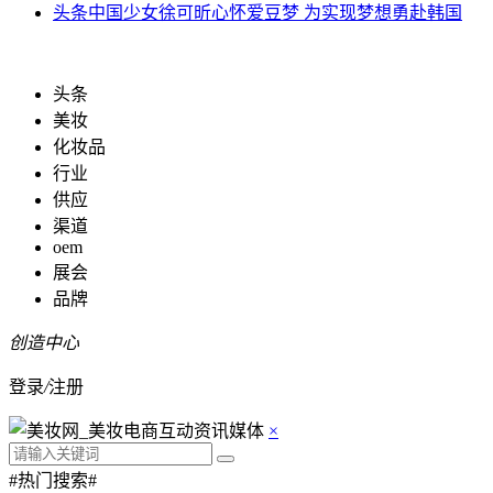
头条
中国少女徐可昕心怀爱豆梦 为实现梦想勇赴韩国
头条
美妆
化妆品
行业
供应
渠道
oem
展会
品牌
创造中心
登录
/
注册
×
#热门搜索#