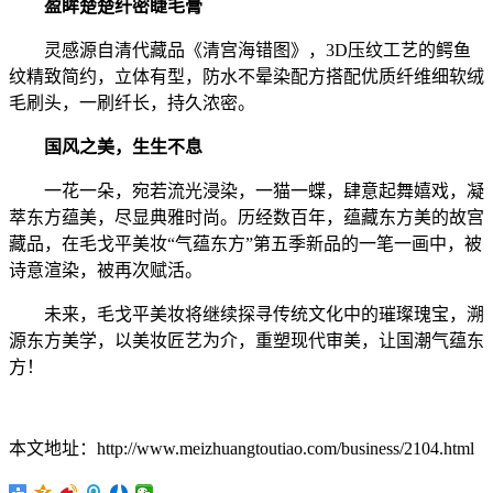
盈眸楚楚纤密睫毛膏
灵感源自清代藏品《清宫海错图》，3D压纹工艺的鳄鱼
纹精致简约，立体有型，防水不晕染配方搭配优质纤维细软绒
毛刷头，一刷纤长，持久浓密。
国风之美，生生不息
一花一朵，宛若流光浸染，一猫一蝶，肆意起舞嬉戏，凝
萃东方蕴美，尽显典雅时尚。历经数百年，蕴藏东方美的故宫
藏品，在毛戈平美妆“气蕴东方”第五季新品的一笔一画中，被
诗意渲染，被再次赋活。
未来，毛戈平美妆将继续探寻传统文化中的璀璨瑰宝，溯
源东方美学，以美妆匠艺为介，重塑现代审美，让国潮气蕴东
方！
本文地址：http://www.meizhuangtoutiao.com/business/2104.html