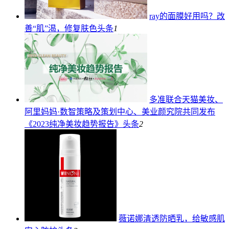
ray的面膜好用吗？改
善“肌”渴，修复肤色
头条
1
多准联合天猫美妆、
阿里妈妈·数智策略及策划中心、美业颜究院共同发布
《2023纯净美妆趋势报告》
头条
2
薇诺娜清透防晒乳，给敏感肌