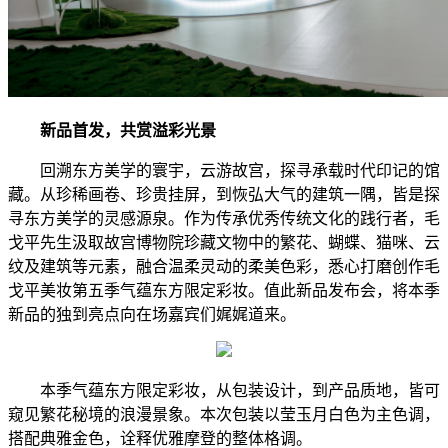
新品首发，共赏溢彩光景
回溯东方美学的寰宇，云游故宫，探寻承载时代印记的馆
藏。从珍稀画卷、珍贵挂屏，到恢弘大气的建筑一隅，皆是探
寻东方美学的灵感源泉。作为传承优秀传统文化的践行者，毛
戈平先生汲取故宫博物院珍藏文物中的繁花、蝴蝶、猫咪、云
纹及建筑等元素，融合温柔灵动的柔美色彩，悉心打磨创作毛
戈平美妆第五季气蕴东方限定彩妆。值此新品发布会，将本季
新品的独到亮点向在场嘉宾们娓娓道来。
本季气蕴东方限定彩妆，从包装设计，到产品质地，皆可
窥见繁花秘境的浪漫景象。本次包装以莹玉月白色为主色调，
搭配典雅金色，诠释优雅摩登的整体格调。