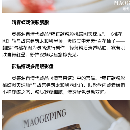
晴春蝶戏漫彩胭脂
灵感源自清代藏品“雍正款粉彩桃蝶图天球瓶”、《桃花
图》轴与故宫建筑太和殿屋顶，汲取其中元素“百花仙子——
蝴蝶”与桃花图为灵感进行创作，轻薄粉质清透贴肤，宛若肌
肤自带红晕，粉饰双颊尽显旖旎光采。
御猫嬉戏多用眼彩盘
灵感源自清代藏品《清宫兽谱》中的宫猫、“雍正款粉彩
桃蝶图天球瓶”与故宫建筑太和殿西北角，眼影盘内藏着娇俏
小猫戏蝶之态，粉质软糯细腻，清透配色灵动双眸。