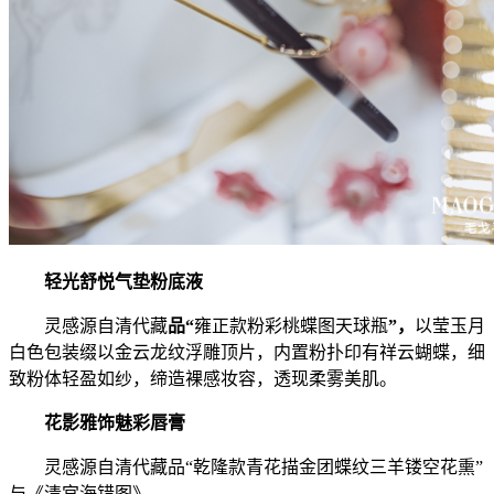
轻光舒悦气垫粉底液
灵感源自清代藏
品
“
雍正款粉彩桃蝶图天球瓶
”
，
以莹玉月
白色包装缀以金云龙纹浮雕顶片，内置粉扑印有祥云蝴蝶，细
致粉体轻盈如纱，缔造裸感妆容，透现柔雾美肌。
花影雅饰魅彩唇膏
灵感源自清代藏品“乾隆款青花描金团蝶纹三羊镂空花熏”
与《清宫海错图》，