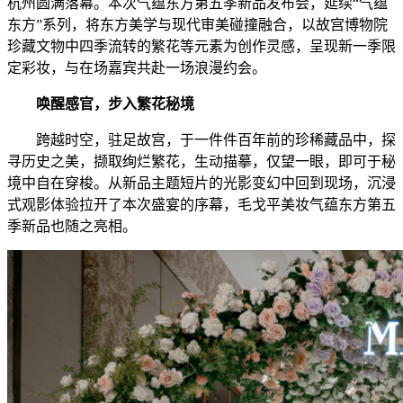
杭州圆满落幕。本次气蕴东方第五季新品发布会，延续“气蕴
东方”系列，将东方美学与现代审美碰撞融合，以故宫博物院
珍藏文物中四季流转的繁花等元素为创作灵感，呈现新一季限
定彩妆，与在场嘉宾共赴一场浪漫约会。
唤醒感官，步入繁花秘境
跨越时空，驻足故宫，于一件件百年前的珍稀藏品中，探
寻历史之美，撷取绚烂繁花，生动描摹，仅望一眼，即可于秘
境中自在穿梭。从新品主题短片的光影变幻中回到现场，沉浸
式观影体验拉开了本次盛宴的序幕，毛戈平美妆气蕴东方第五
季新品也随之亮相。