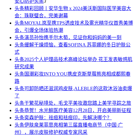
安心防护
头条
3
头条
精彩回顾丨安华生物 x 2024美沃斯国际医学美容大
会：珠联璧合，完美谢幕
头条
MOYAL岚至携TPS透皮技术及雾光精华仪首秀美博
会，引爆全场体验热潮
头条
演员孙怡携手尔木萄，见证你和妈妈的美一刻
头条
缓解干燥烦恼，查看SOFINA 苏菲娜的冬日护肤公
式
头条
2025个人护理品技术高峰论坛举办 花王发表敏感肌
研究成果
头条
国潮彩妆INTO YOU携皮克斯草莓熊亮相成都熙春
路
头条
可卸防晒还滋润鸡皮肤,ALEBLE的这款沐浴油卖爆
了
头条
于繁花秘境处，毛戈平美妆邀您踏上美学寻踪之旅
头条
恭贺！水光鲸医疗美容12月28日，开启美丽新征程
头条
奕森护肤：祛痘和祛痘印，先解决哪个？
头条
伊肤泉莱菲思亮相第三届直播电商节（中国·广
州），展示皮肤修护权威专家风采