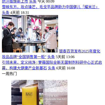
防汗版焕新上市
头条
今天 00:09
雪映东方，妆点锋芒，毛戈平品牌助力中国健儿「耀米兰」
头条
4天前 18:31
银泰百货发布2025年度化
妆品品牌“全国销售第一柜”
头条
5天前 13:06
引领未来，定义纯净 | 萝薇国际全新无菌制剂科研中心正式启
幕，构建大健康产业新基石
头条
6天前 16:08
一周热门