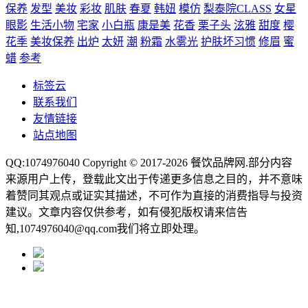
保养
发型
美妆
彩妆
肌肤
春夏
韩妞
模仿
梨泰院CLASS
女星
眼影
生活小物
宅家
小白瓶
康是美
花香
栗子头
泫雅
甜度
樱
花季
美妆保养
出炉
太妍
潮
粉霜
水雾光
护肤坏习惯
修眉
蜜
蜡
参考
标签云
联系我们
友情链接
站点地图
QQ:1074976040 Copyright © 2017-2026
餐饮品牌网
.部分内容
来源用户上传，登载此文出于传递更多信息之目的，并不意味
着赞同其观点或证实其描述，不可作为直接的消费指导与投资
建议。文章内容仅供参考，如有侵犯版权请来信告
知,1074976040@qq.com我们将立即处理。