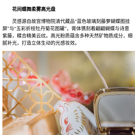
花间蝶舞柔雾高光盘
灵感源自故宫博物院清代藏品“蓝色玻璃刻藤萝蝴蝶图挂
屏”与“五彩折枝牡丹菊花图罐”，膏体镌刻着翩翩蝴蝶与诗意
紫藤，糅合精美云纹。高光粉质蕴含多种天然矿物质成分，细
腻补光，打造立体生动的光感妆效。